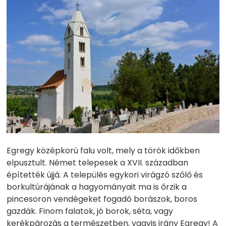
Egregy középkorú falu volt, mely a török időkben
elpusztult. Német telepesek a XVII. században
építették újjá. A település egykori virágzó szőlő és
borkultúrájának a hagyományait ma is őrzik a
pincesoron vendégeket fogadó borászok, boros
gazdák. Finom falatok, jó borok, séta, vagy
kerékpározás a természetben, vagyis irány Egregy! A