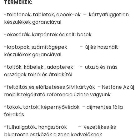
TERMÉKEK:
-telefonok, tabletek, ebook-ok – kártyafüggetlen
készülékek garanciával
-okosórák, karpántok és selfi botok
-laptopok, számítógépek – új és használt
készülékek garanciával
-töltők, kábelek , adapterek – utazó és más
országok töltői és átalakítói
-feltöltős és előfizetéses SIM kártyák – Netfone Az új
mobilszolgáltató referencia üzlete vagyunk
-tokok, tartók, képernyővédők – díjmentes fólia
felrakás
-fülhallgatók, hangszórók – vezetékes és
bluetooth eszközök a zene kedvelőknek