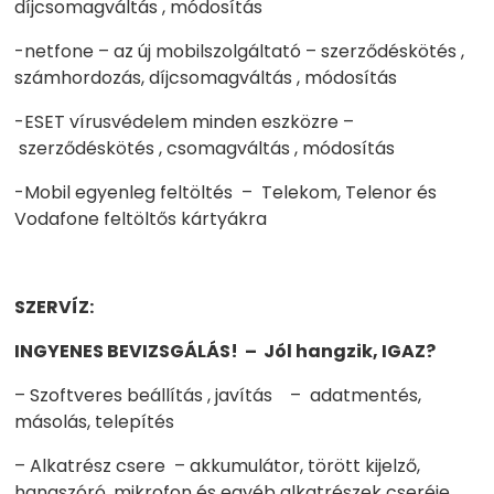
díjcsomagváltás , módosítás
-netfone – az új mobilszolgáltató – szerződéskötés ,
számhordozás, díjcsomagváltás , módosítás
-ESET vírusvédelem minden eszközre –
szerződéskötés , csomagváltás , módosítás
-Mobil egyenleg feltöltés – Telekom, Telenor és
Vodafone feltöltős kártyákra
SZERVÍZ:
INGYENES BEVIZSGÁLÁS! – Jól hangzik, IGAZ?
– Szoftveres beállítás , javítás – adatmentés,
másolás, telepítés
– Alkatrész csere – akkumulátor, törött kijelző,
hangszóró, mikrofon és egyéb alkatrészek cseréje