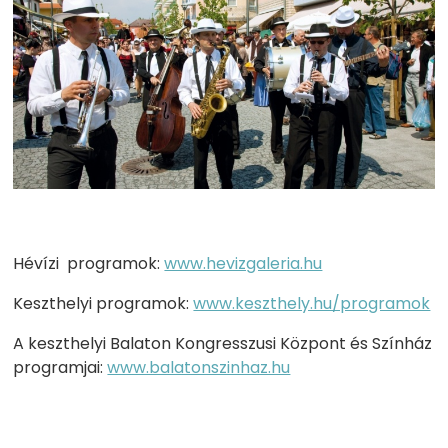
Hévízi programok:
www.hevizgaleria.hu
Keszthelyi programok:
www.keszthely.hu/programok
A keszthelyi Balaton Kongresszusi Központ és Színház
programjai:
www.balatonszinhaz.hu