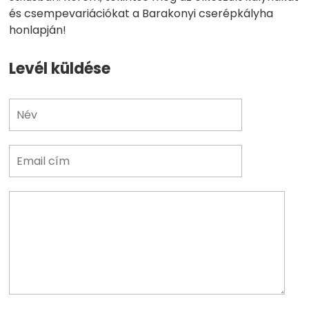
és csempevariációkat a Barakonyi cserépkályha
honlapján!
Levél küldése