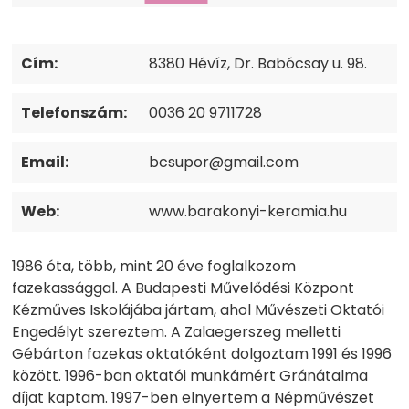
Cím:
8380 Hévíz, Dr. Babócsay u. 98.
Telefonszám:
0036 20 9711728
Email:
bcsupor@gmail.com
Web:
www.barakonyi-keramia.hu
1986 óta, több, mint 20 éve foglalkozom
fazekassággal. A Budapesti Művelődési Központ
Kézműves Iskolájába jártam, ahol Művészeti Oktatói
Engedélyt szereztem. A Zalaegerszeg melletti
Gébárton fazekas oktatóként dolgoztam 1991 és 1996
között. 1996-ban oktatói munkámért Gránátalma
díjat kaptam. 1997-ben elnyertem a Népművészet