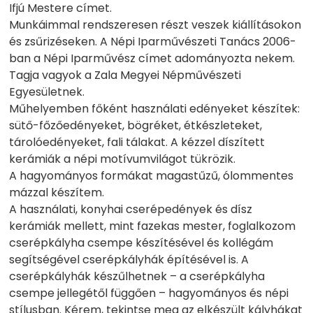
Ifjú Mestere címet.
Munkáimmal rendszeresen részt veszek kiállításokon
és zsűrizéseken. A Népi Iparművészeti Tanács 2006-
ban a Népi Iparművész címet adományozta nekem.
Tagja vagyok a Zala Megyei Népművészeti
Egyesületnek.
Műhelyemben főként használati edényeket készítek:
sütő-főzőedényeket, bögréket, étkészleteket,
tárolóedényeket, fali tálakat. A kézzel díszített
kerámiák a népi motívumvilágot tükrözik.
A hagyományos formákat magastűzű, ólommentes
mázzal készítem.
A használati, konyhai cserépedények és dísz
kerámiák mellett, mint fazekas mester, foglalkozom
cserépkályha csempe készítésével és kollégám
segítségével cserépkályhák építésével is. A
cserépkályhák készűlhetnek – a cserépkályha
csempe jellegétől függően – hagyományos és népi
stílusban. Kérem, tekintse meg az elkészült kályhákat