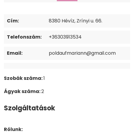
Cím:
8380 Hévíz, Zrínyi u. 66.
Telefonszám:
+36303913534
Email:
poldaufmariann@gmail.com
Szobák száma:
1
Ágyak száma:
2
Szolgáltatások
Rólunk: