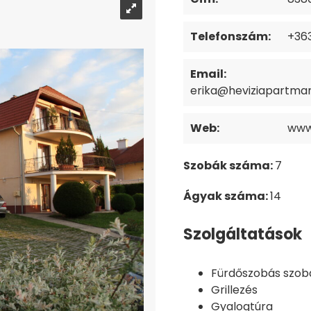
Telefonszám:
+36
Email:
erika@heviziapartma
Web:
www
Szobák száma:
7
Ágyak száma:
14
Szolgáltatások
Fürdőszobás szob
Grillezés
Gyalogtúra