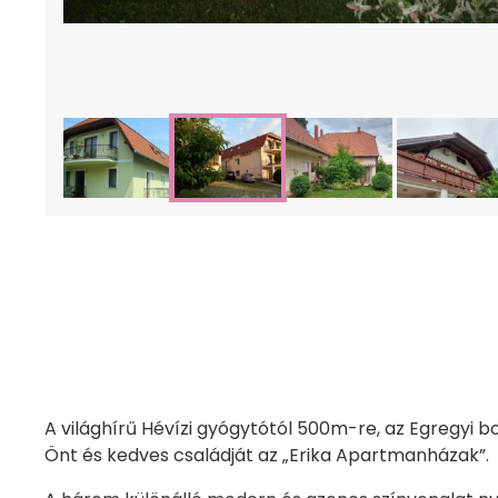
A világhírű Hévízi gyógytótól 500m-re, az Egregyi 
Önt és kedves családját az „Erika Apartmanházak”.