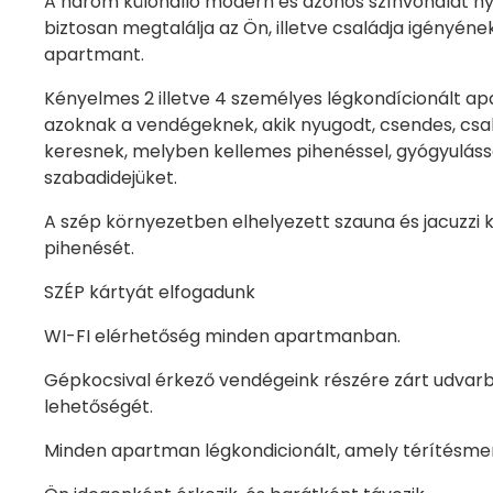
A három különálló modern és azonos színvonalat 
biztosan megtalálja az Ön, illetve családja igényén
apartmant.
Kényelmes 2 illetve 4 személyes légkondícionált a
azoknak a vendégeknek, akik nyugodt, csendes, csal
keresnek, melyben kellemes pihenéssel, gyógyulással
szabadidejüket.
A szép környezetben elhelyezett szauna és jacuzzi
pihenését.
SZÉP kártyát elfogadunk
WI-FI elérhetőség minden apartmanban.
Gépkocsival érkező vendégeink részére zárt udvarba
lehetőségét.
Minden apartman légkondicionált, amely térítésm