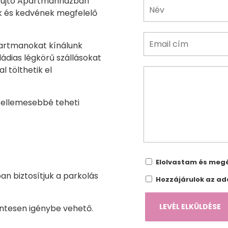
nyújtó Apartmanházban
ek és kedvének megfelelő
partmanokat kínálunk
ádias légkörű szállásokat
 tölthetik el
 kellemesebbé teheti
Elolvastam és meg
n biztosítjuk a parkolás
Hozzájárulok az ad
entesen igénybe vehető.