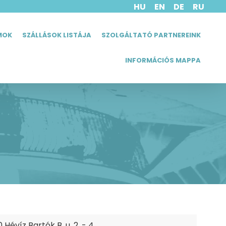
HU
EN
DE
RU
MOK
SZÁLLÁSOK LISTÁJA
SZOLGÁLTATÓ PARTNEREINK
INFORMÁCIÓS MAPPA
 Hévíz Bartók B. u. 2. - 4.