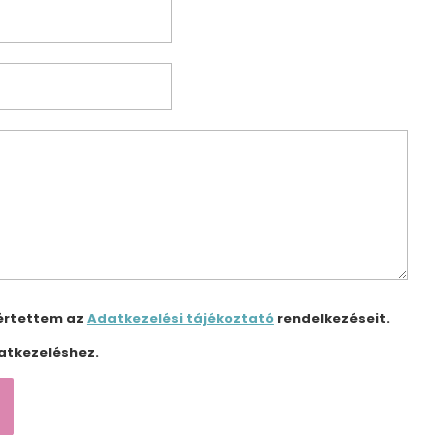
értettem az
Adatkezelési tájékoztató
rendelkezéseit.
atkezeléshez.