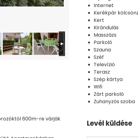
Internet
Kerékpár kölcsön
Kert
Kirándulás
Masszázs
Parkoló
Szauna
Széf
Televízió
Terasz
Szép kártya
Wifi
Zárt parkoló
Zuhanyzós szoba
borozóktól 600m-re várják
Levél küldése