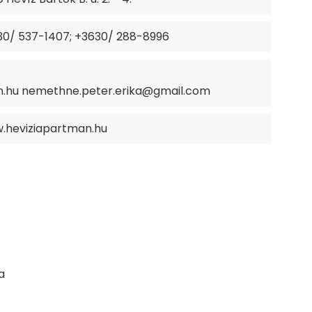
30/ 537-1407; +3630/ 288-8996
n.hu nemethne.peter.erika@gmail.com
.heviziapartman.hu
a