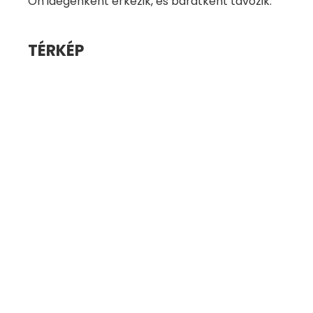
Ön idegenként érkezik, és barátként távozik.
TÉRKÉP