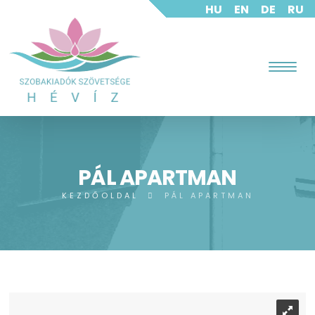
HU
EN
DE
RU
PÁL APARTMAN
KEZDŐOLDAL
PÁL APARTMAN