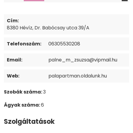
Cím:
8380 Hévíz, Dr. Babócsay utca 39/A
Telefonszám:
06305530208
Email:
palne_m_zsuzsa@vipmail.hu
Web:
palapartman.oldalunk.hu
Szobák száma:
3
Ágyak száma:
6
Szolgáltatások