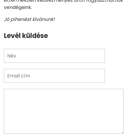
éttermekben kedvezményes áron fogyaszthatnak
vendégeink.
Jó pihenést kívánunk!
Levél küldése