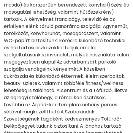
mosdó) és korszerűen berendezett konyha (főzési és
mosogatási lehetőség, valamint hűtőszekrény)
tartozik. A kényelmet franciaágy, televízió és az
erkélyen elénk táruló panoráma szolgálja. Ágyneműt,
törölközőt, konyharuhát, mosogatószert, valamint
WC-papírt biztosítunk. Kérésre különböző technikai
és háztartási eszközökkel tudjuk emelni
szolgáltatásunk színvonalát, melyek használata külön
megegyezésen alapul!Az udvarban zárt parkoló
szolgálja vendégeink kényelmét.A közelben
cukrászda és különböző éttermek, élelmiszerboltok,
beauty-üzletek, valamint többféle fitness/wellness-
lehetőség is található. A centrum és a Tófürdő, illetve
az egregyi szőlőhegy, a római kori ásatások,
továbbá az Árpád-kori templom néhány perces
sétával megközelíthető.A Szobakiadók
Szövetségének tagjaként kedvezményes Tófürdő-
belépőjegyet tudunk biztosítani. A lánchoz tartozó