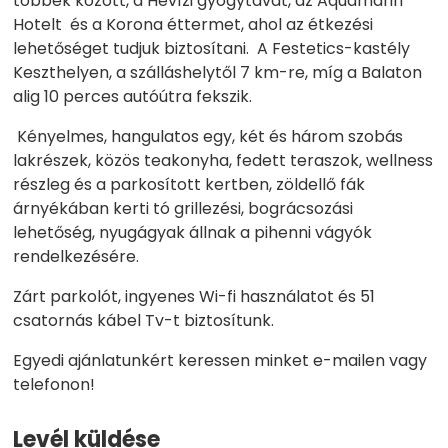
többek között, a Hévízi gyógytavat, az Aquamarin
Hotelt és a Korona éttermet, ahol az étkezési
lehetőséget tudjuk biztosítani. A Festetics-kastély
Keszthelyen, a szálláshelytől 7 km-re, míg a Balaton
alig 10 perces autóútra fekszik.
Kényelmes, hangulatos egy, két és három szobás
lakrészek, közös teakonyha, fedett teraszok, wellness
részleg és a parkosított kertben, zöldellő fák
árnyékában kerti tó grillezési, bográcsozási
lehetőség, nyugágyak állnak a pihenni vágyók
rendelkezésére.
Zárt parkolót, ingyenes Wi-fi használatot és 51
csatornás kábel Tv-t biztosítunk.
Egyedi ajánlatunkért keressen minket e-mailen vagy
telefonon!
Levél küldése