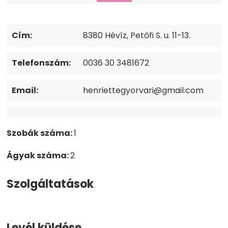
Cím:
8380 Hévíz, Petőfi S. u. 11-13.
Telefonszám:
0036 30 3481672
Email:
henriettegyorvari@gmail.com
Szobák száma:
1
Ágyak száma:
2
Szolgáltatások
Levél küldése