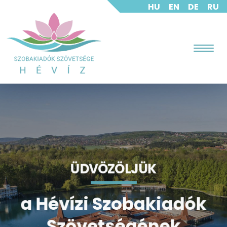
HU
EN
DE
RU
ÜDVÖZÖLJÜK
ÜDVÖZÖLJÜK
ÜDVÖZÖLJÜK
ÜDVÖZÖLJÜK
a Hévízi Szobakiadók
a Hévízi Szobakiadók
a Hévízi Szobakiadók
a Hévízi Szobakiadók
Szövetségének
Szövetségének
Szövetségének
Szövetségének