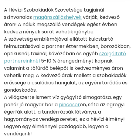
A Hévízi Szobakiadók Szövetsége tagjainál
színvonalas
magánszálláshelyek
várják, kedvező
áron! A náluk megszálló vendégek egész évben
kedvezmények sorát vehetik igénybe.
A szövetség emblémájával ellátott kulcstartó
felmutatásával a partner éttermekben, borozókban,
optikusnál, taxinál, kávézóban és egyéb
szolgáltató
partnereinknél
5-10 % árengedményt kapnak,
valamint a tófürdő belépőt is kedvezményes áron
vehetik meg. A kedvező árak mellett a szobakiadók
erőssége a családias hangulat, az egyéni törődés és
gondoskodás.
A világszerte ismert víz gyógyító simogatása, egy
pohár jó magyar bor a
pincesor
on, séta az egregyi
égerfák alatt, a tündérrózsák látványa, a
hagyományos vendégszeretet, ez a hévízi élmény!
Legyen egy élménnyel gazdagabb, legyen a
vendégünk!