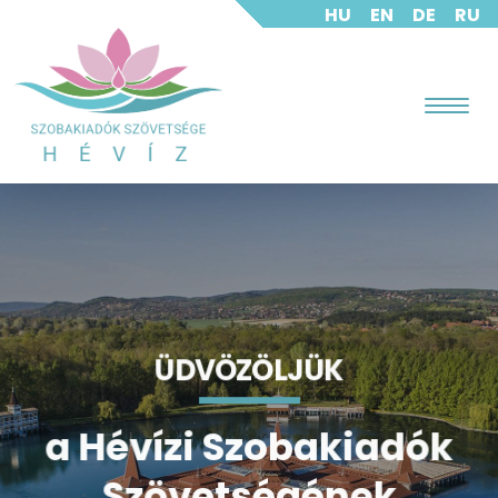
HU
EN
DE
RU
ÜDVÖZÖLJÜK
ÜDVÖZÖLJÜK
ÜDVÖZÖLJÜK
ÜDVÖZÖLJÜK
a Hévízi Szobakiadók
a Hévízi Szobakiadók
a Hévízi Szobakiadók
a Hévízi Szobakiadók
Szövetségének
Szövetségének
Szövetségének
Szövetségének