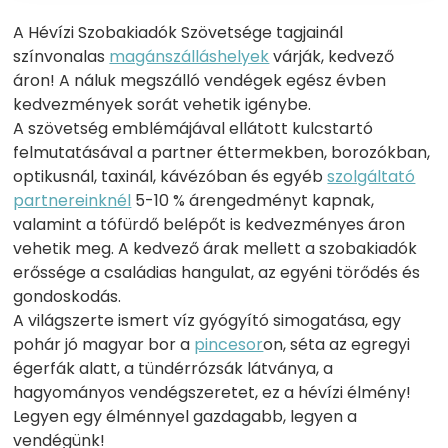
A Hévízi Szobakiadók Szövetsége tagjainál
színvonalas
magánszálláshelyek
várják, kedvező
áron! A náluk megszálló vendégek egész évben
kedvezmények sorát vehetik igénybe.
A szövetség emblémájával ellátott kulcstartó
felmutatásával a partner éttermekben, borozókban,
optikusnál, taxinál, kávézóban és egyéb
szolgáltató
partnereinknél
5-10 % árengedményt kapnak,
valamint a tófürdő belépőt is kedvezményes áron
vehetik meg. A kedvező árak mellett a szobakiadók
erőssége a családias hangulat, az egyéni törődés és
gondoskodás.
A világszerte ismert víz gyógyító simogatása, egy
pohár jó magyar bor a
pincesor
on, séta az egregyi
égerfák alatt, a tündérrózsák látványa, a
hagyományos vendégszeretet, ez a hévízi élmény!
Legyen egy élménnyel gazdagabb, legyen a
vendégünk!