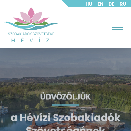
HU
EN
DE
RU
ÜDVÖZÖLJÜK
ÜDVÖZÖLJÜK
ÜDVÖZÖLJÜK
ÜDVÖZÖLJÜK
a Hévízi Szobakiadók
a Hévízi Szobakiadók
a Hévízi Szobakiadók
a Hévízi Szobakiadók
Szövetségének
Szövetségének
Szövetségének