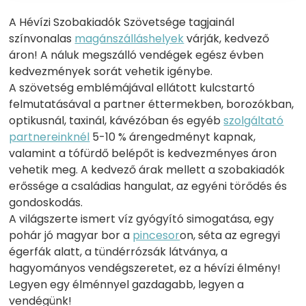
A Hévízi Szobakiadók Szövetsége tagjainál
színvonalas
magánszálláshelyek
várják, kedvező
áron! A náluk megszálló vendégek egész évben
kedvezmények sorát vehetik igénybe.
A szövetség emblémájával ellátott kulcstartó
felmutatásával a partner éttermekben, borozókban,
optikusnál, taxinál, kávézóban és egyéb
szolgáltató
partnereinknél
5-10 % árengedményt kapnak,
valamint a tófürdő belépőt is kedvezményes áron
vehetik meg. A kedvező árak mellett a szobakiadók
erőssége a családias hangulat, az egyéni törődés és
gondoskodás.
A világszerte ismert víz gyógyító simogatása, egy
pohár jó magyar bor a
pincesor
on, séta az egregyi
égerfák alatt, a tündérrózsák látványa, a
hagyományos vendégszeretet, ez a hévízi élmény!
Legyen egy élménnyel gazdagabb, legyen a
vendégünk!