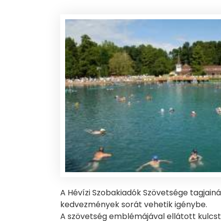
A Hévízi Szobakiadók Szövetsége tagjainá
kedvezmények sorát vehetik igénybe.
A szövetség emblémájával ellátott kulcs