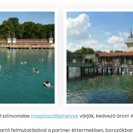
l színvonalas
magánszálláshelyek
várják, kedvező áron!
tartó
felmutatásával a partner éttermekben, borozókban, 