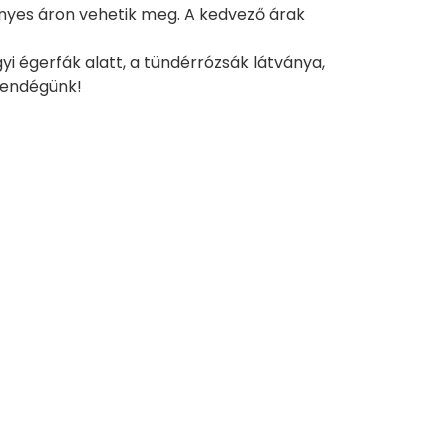
nyes áron vehetik meg. A kedvező árak
yi égerfák alatt, a tündérrózsák látványa,
vendégünk!