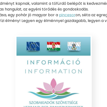
dményt kapnak, valamint a tófürdő belépőt is kedvezmé
as hangulat, az egyéni törődés és gondoskodás.
tása, egy pohár jó magyar bor a
pincesor
on, séta az egreg
ízi élmény! Legyen egy élménnyel gazdagabb, legyen a 