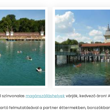
l színvonalas
magánszálláshelyek
várják, kedvező áron!
tartó
felmutatásával a partner éttermekben, borozókban, 