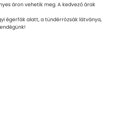
nyes áron vehetik meg. A kedvező árak
yi égerfák alatt, a tündérrózsák látványa,
vendégünk!