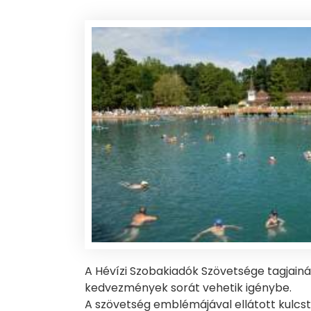
A Hévízi Szobakiadók Szövetsége tagjainá
kedvezmények sorát vehetik igénybe.
A szövetség emblémájával ellátott kulcs