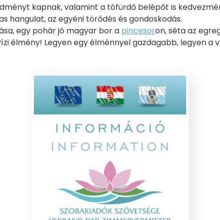
dményt kapnak, valamint a tófürdő belépőt is kedvezmé
as hangulat, az egyéni törődés és gondoskodás.
tása, egy pohár jó magyar bor a
pincesor
on, séta az egreg
ízi élmény! Legyen egy élménnyel gazdagabb, legyen a 