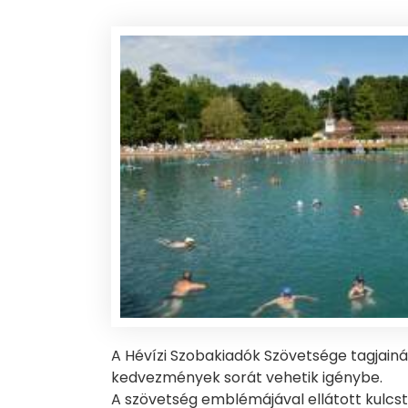
A Hévízi Szobakiadók Szövetsége tagjainá
kedvezmények sorát vehetik igénybe.
A szövetség emblémájával ellátott kulcs