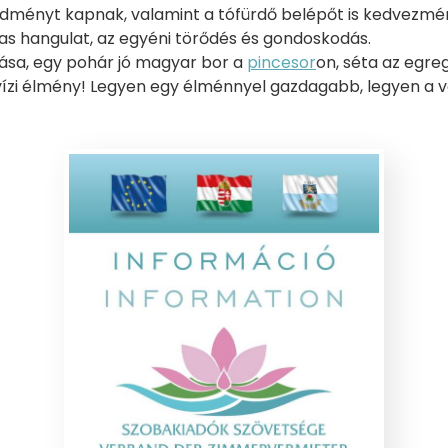
dményt kapnak, valamint a tófürdő belépőt is kedvezmé
as hangulat, az egyéni törődés és gondoskodás.
tása, egy pohár jó magyar bor a
pincesor
on, séta az egreg
ízi élmény! Legyen egy élménnyel gazdagabb, legyen a 