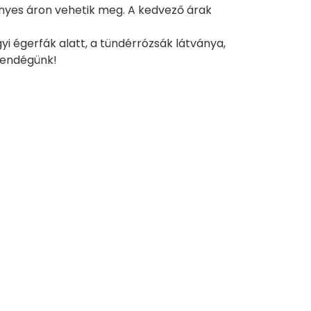
nyes áron vehetik meg. A kedvező árak
yi égerfák alatt, a tündérrózsák látványa,
vendégünk!