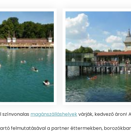
l színvonalas
magánszálláshelyek
várják, kedvező áron!
tartó
felmutatásával a partner éttermekben, borozókban, 