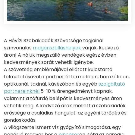
A Hévízi Szobakiadók Szövetsége tagjainál
színvonalas
magánszálláshelyek
várják, kedvező
áron! A náluk megszálló vendégek egész évben
kedvezmények sorát vehetik igénybe.
A szövetség emblémájával ellátott kulcstartó
felmutatásával a partner éttermekben, borozókban,
optikusnál, taxinál, kávézóban és egyéb
szolgáltató
partnereinknél
5-10 % árengedményt kapnak,
valamint a tófürdő belépőt is kedvezményes áron
vehetik meg. A kedvező árak mellett a szobakiadók
erőssége a családias hangulat, az egyéni törődés és
gondoskodás.
A világszerte ismert víz gyógyító simogatása, egy
pohár jó magyar bor a
pincesor
on, séta az egregyi